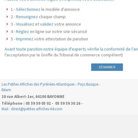
1 -
Sélectionnez
le modèle d'annonce
2 -
Renseignez
chaque champ
3 -
Visualisez
et
validez
votre annonce
4 -
Réglez
en ligne sur notre site sécurisé
5 -
Imprimez
votre attestation de parution
Avant toute parution notre équipe d'experts vérifie la conformité de l'a
l'acceptation par le Greffe du Tribunal de commerce compétent)
DÉMARRER
Les Petites Affiches des Pyrénées-Atlantiques - Pays Basque -
Béarn
10 rue Albert-1er, 64100 BAYONNE
Téléphone : 05 59 59 05 02 - 05 59 59 30 26 -
Mail : direct@petites-affiches-64.com